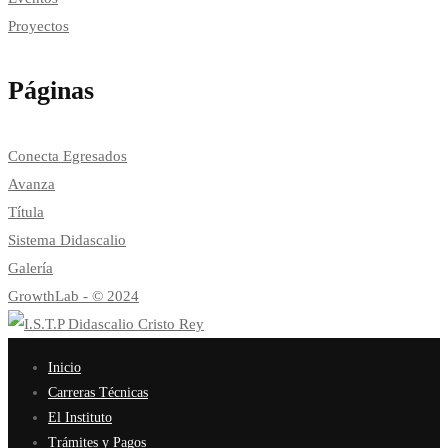
Proyectos
Páginas
Conecta Egresados
Avanza
Títula
Sistema Didascalio
Galería
GrowthLab - © 2024
Inicio
Carreras Técnicas
El Instituto
Trámites y Pagos